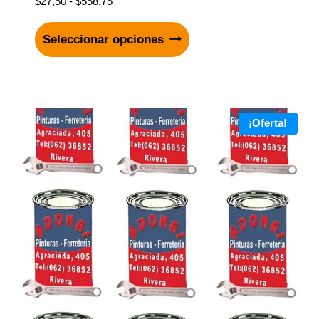
$
27,50
-
$
558,75
Seleccionar opciones
¡Oferta!