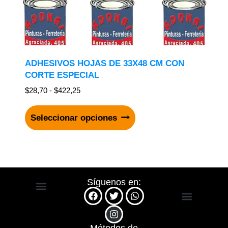
ADHESIVOS HOJAS DE 33X48 CM CON
CORTE ESPECIAL
$
28,70
-
$
422,25
Seleccionar opciones
Síguenos en:
Impresos en General
Rivera – Uruguay