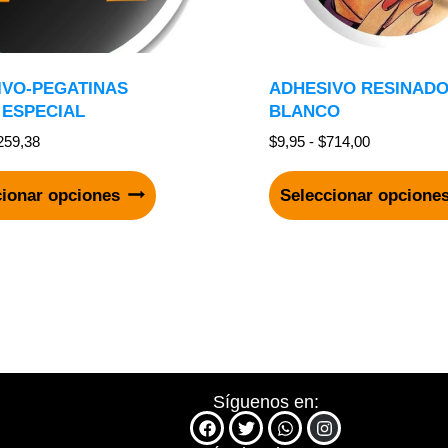
IVO-PEGATINAS
ADHESIVO RESINADO
 ESPECIAL
BLANCO
259,38
$
9,95
-
$
714,00
cionar opciones
Seleccionar opcione
Síguenos en: