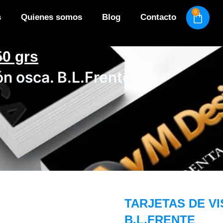
0
s
Quienes somos
Blog
Contacto
50 grs
ón osca. B.L.Frente
TARJETAS DE VI
B.L.FRENTE