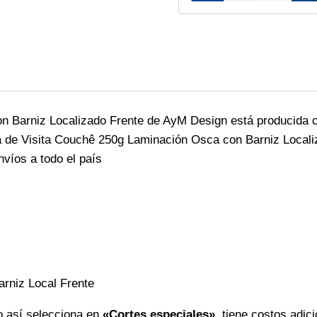
on Barniz Localizado Frente de AyM Design está producida c
ta de Visita Couchê 250g Laminación Osca con Barniz Locali
nvíos a todo el país
arniz Local Frente
do así selecciona en
«Cortes especiales»
tiene costos adici