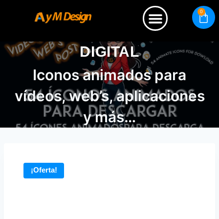
0
Quienes somos
DIGITAL
Iconos animados para
vídeos, web’s, aplicaciones
y más…
¡Oferta!