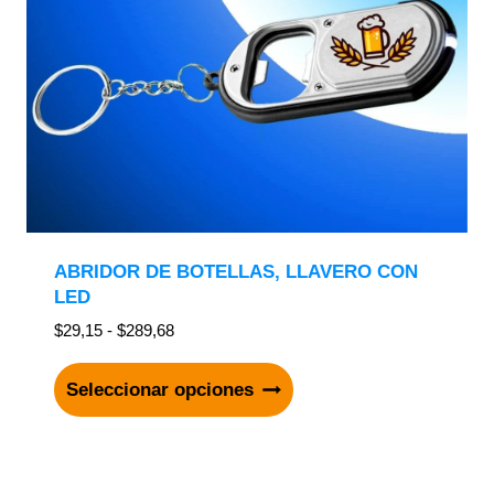
ABRIDOR DE BOTELLAS, LLAVERO CON
LED
$
29,15
-
$
289,68
Seleccionar opciones